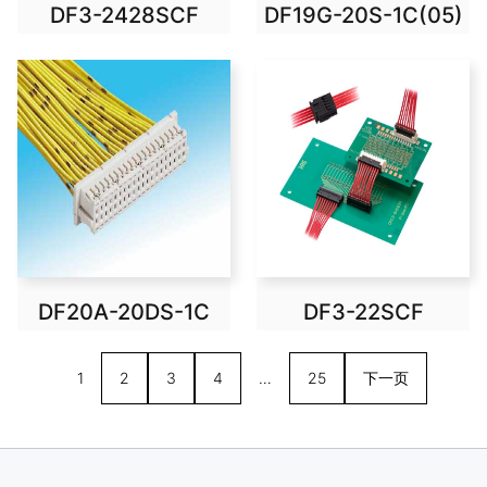
DF3-2428SCF
DF19G-20S-1C(05)
DF20A-20DS-1C
DF3-22SCF
1
2
3
4
…
25
下一页