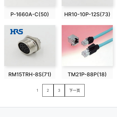
P-1660A-C(50)
HR10-10P-12S(73)
RM15TRH-8S(71)
TM21P-88P(18)
1
2
3
下一页