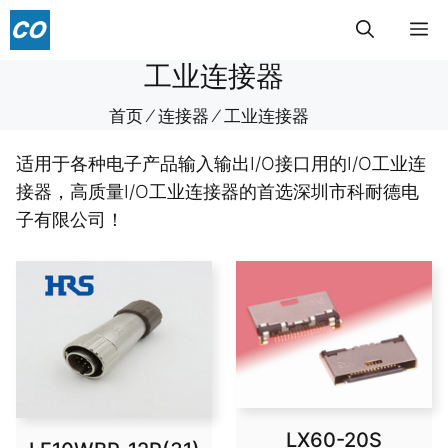
跳
菜
至
内
工业连接器
单
容
首页
⁄
连接器
⁄
工业连接器
适用于各种电子产品输入输出I/O接口用的I/O工业连
接器，高质量I/O工业连接器的首选深圳市科耐德电
子有限公司！
LX60-20S