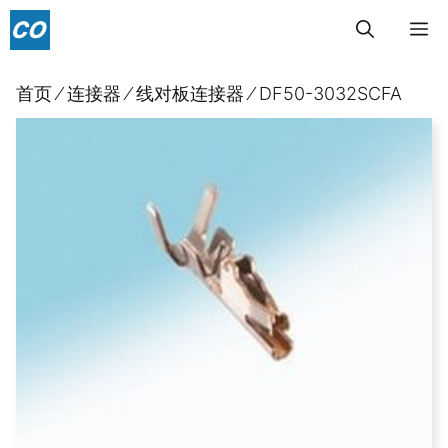
跳
菜
至
内
单
首页
⁄
连接器
⁄
线对板连接器
⁄
DF50-3032SCFA
容