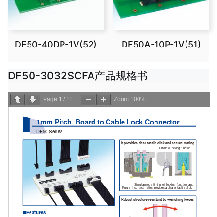
DF50-40DP-1V(52)
DF50A-10P-1V(51)
DF50-3032SCFA产品规格书
Page
1
/
11
Zoom
100%