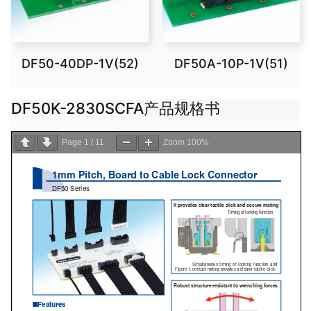
DF50-40DP-1V(52)
DF50A-10P-1V(51)
DF50K-2830SCFA产品规格书
Page
1
/
11
Zoom
100%