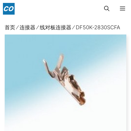
跳
菜
至
内
单
首页
⁄
连接器
⁄
线对板连接器
⁄
DF50K-2830SCFA
容