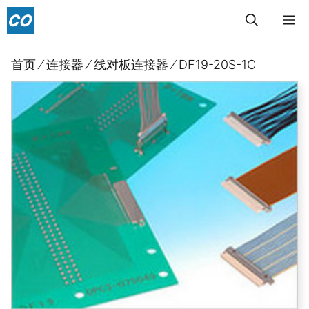
跳
菜
至
内
单
首页
⁄
连接器
⁄
线对板连接器
⁄
DF19-20S-1C
容