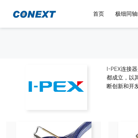
跳
至
首页
极细同轴
内
容
I-PEX连
都成立，以
断创新和开