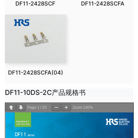
DF11-2428SCF
DF11-2428SCFA
DF11-2428SCFA(04)
DF11-10DS-2C产品规格书
Page
1
/
23
Zoom
100%