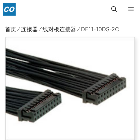
跳
菜
至
内
单
首页
⁄
连接器
⁄
线对板连接器
⁄
DF11-10DS-2C
容