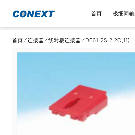
跳
至
首页
极细同轴
内
容
首页
⁄
连接器
⁄
线对板连接器
⁄
DF61-2S-2.2C(11)