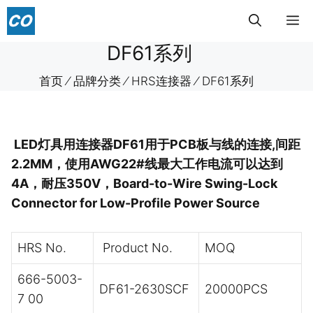
跳
菜
至
内
DF61系列
单
容
首页
⁄
品牌分类
⁄
HRS连接器
⁄
DF61系列
LED灯具用连接器DF61用于PCB板与线的连接,间距
2.2MM，使用AWG22#线最大工作电流可以达到
4A，耐压350V，Board-to-Wire Swing-Lock
Connector for Low-Profile Power Source
HRS No.
Product No.
MOQ
666-5003-
DF61-2630SCF
20000PCS
7 00