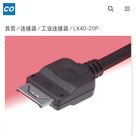
跳
菜
至
内
单
首页
⁄
连接器
⁄
工业连接器
⁄
LX40-20P
容