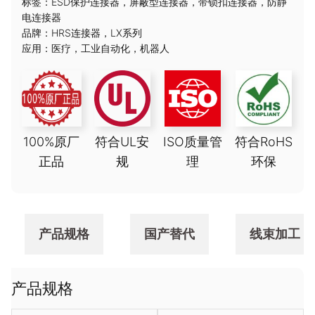
标签：
ESD保护连接器
，
屏蔽型连接器
，
带锁扣连接器
，
防静
电连接器
品牌：
HRS连接器
，
LX系列
应用：
医疗
，
工业自动化
，
机器人
100%原厂
符合UL安
ISO质量管
符合RoHS
正品
规
理
环保
产品规格
国产替代
线束加工
产品规格