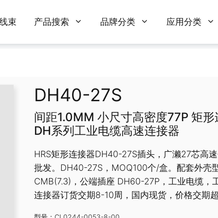
线束
产品搜索
品牌分类
应用分类
DH40-27S
间距1.0MM 小尺寸高密度77P 矩形
DH系列工业电缆高速连接器
HRS矩形连接器DH40-27S插头，广濑27芯
批发。DH40-27S，MOQ100个/盒。配套外壳型
CMB(7.3)，公端插座 DH60-27P，工业电
连接器订货交期8-10周，国内现货，价格交期
型号：CL0244-0053-8-00