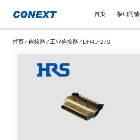
跳
至
首页
极细同轴
内
容
首页
⁄
连接器
⁄
工业连接器
⁄
DH40-27S