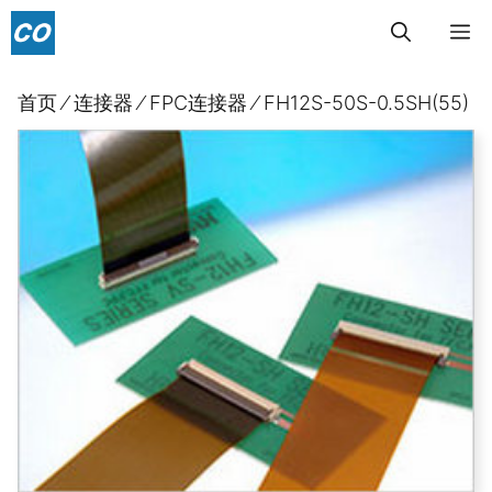
跳
菜
至
内
单
首页
⁄
连接器
⁄
FPC连接器
⁄
FH12S-50S-0.5SH(55)
容