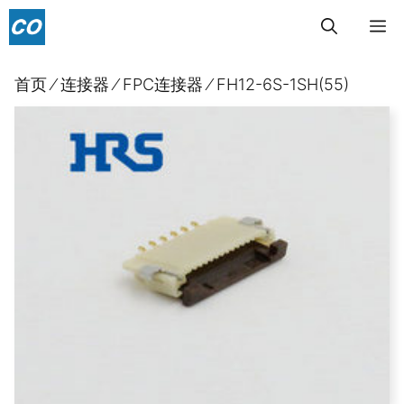
跳
菜
至
内
单
首页
⁄
连接器
⁄
FPC连接器
⁄
FH12-6S-1SH(55)
容