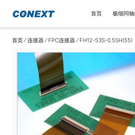
跳
至
首页
极细同轴
内
容
首页
⁄
连接器
⁄
FPC连接器
⁄
FH12-53S-0.5SH(55)