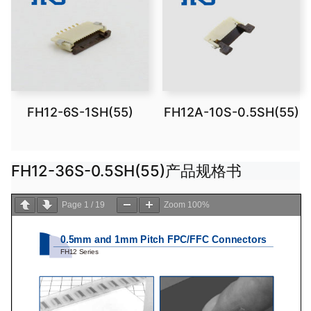
FH12-6S-1SH(55)
FH12A-10S-0.5SH(55)
FH12-36S-0.5SH(55)产品规格书
Page
1
/
19
Zoom
100%