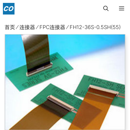
跳
菜
至
内
单
首页
⁄
连接器
⁄
FPC连接器
⁄
FH12-36S-0.5SH(55)
容