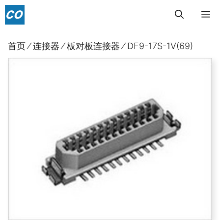
跳
菜
至
内
单
首页
⁄
连接器
⁄
板对板连接器
⁄
DF9-17S-1V(69)
容