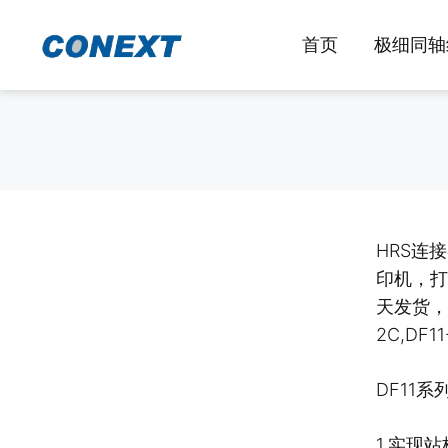
跳
至
首页
极细同轴
内
容
HRS连接
印机，打
天发货，配套
2C,DF1
DF11
1.实现