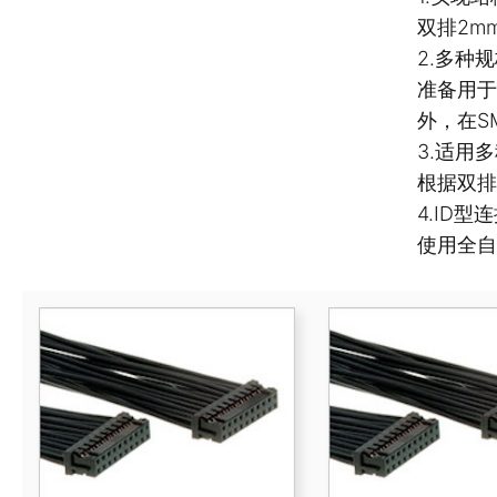
双排2m
2.多种
准备用于
外，在S
3.适用
根据双排
4.ID
使用全自