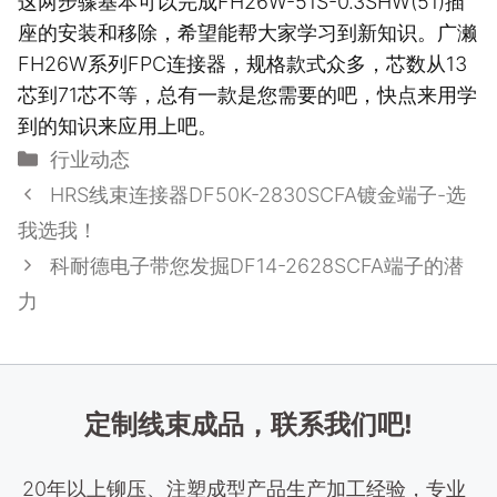
这两步骤基本可以完成FH26W-51S-0.3SHW(51)插
座的安装和移除，希望能帮大家学习到新知识。广濑
FH26W系列FPC连接器，规格款式众多，芯数从13
芯到71芯不等，总有一款是您需要的吧，快点来用学
到的知识来应用上吧。
分
行业动态
类
HRS线束连接器DF50K-2830SCFA镀金端子-选
我选我！
科耐德电子带您发掘DF14-2628SCFA端子的潜
力
定制线束成品，联系我们吧!
20年以上铆压、注塑成型产品生产加工经验，专业