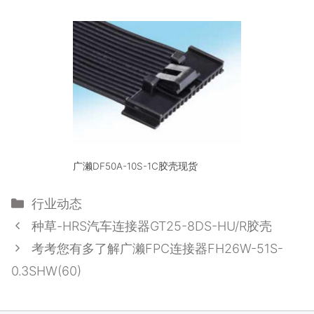
广濑DF50A-10S-1C胶壳现货
分
行业动态
类
种草-HRS汽车连接器GT25-8DS-HU/R胶壳
考考您有多了解广濑FPC连接器FH26W-51S-
0.3SHW(60)