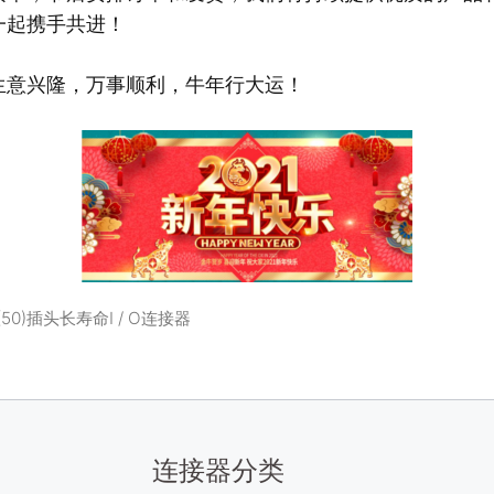
一起携手共进！
生意兴隆，万事顺利，牛年行大运！
V(50)插头长寿命I / O连接器
连接器分类