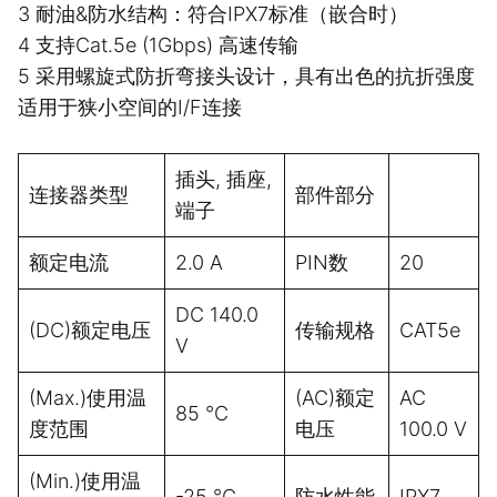
3 耐油&防水结构：符合IPX7标准（嵌合时）
4 支持Cat.5e (1Gbps) 高速传输
5 采用螺旋式防折弯接头设计，具有出色的抗折强度
适用于狭小空间的I/F连接
插头, 插座,
连接器类型
部件部分
端子
额定电流
2.0 A
PIN数
20
DC 140.0
(DC)额定电压
传输规格
CAT5e
V
(Max.)使用温
(AC)额定
AC
85 ℃
度范围
电压
100.0 V
(Min.)使用温
-25 ℃
防水性能
IPX7