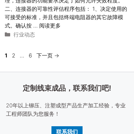
理，连接器的功能要求决定了如何允许失效程度。
二、连接器的可靠性评估程序包括： 1、决定使用的
可接受的标准，并且包括终端电阻器的其它故障模
式。确认按 …
阅读更多
分
行业动态
类
页
页
页
1
2
…
6
下一页
→
面
面
面
定制线束成品，联系我们吧!
20年以上铆压、注塑成型产品生产加工经验，专业
工程师团队为您服务！
联系我们