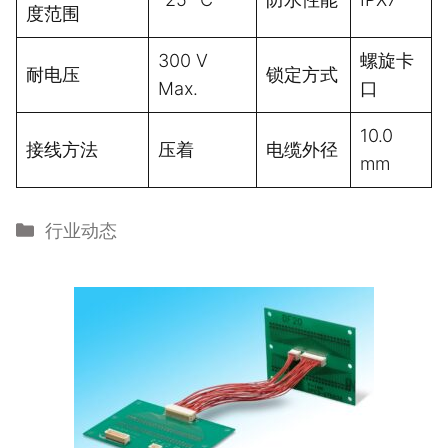
度范围
300 V
螺旋卡
耐电压
锁定方式
Max.
口
10.0
接线方法
压着
电缆外径
mm
分
行业动态
类