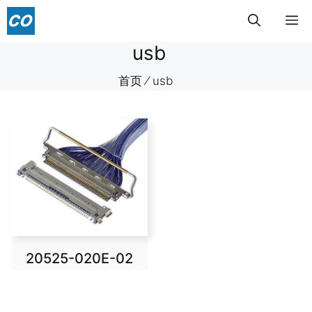
跳
菜
至
内
usb
单
容
首页
⁄
usb
20525-020E-02