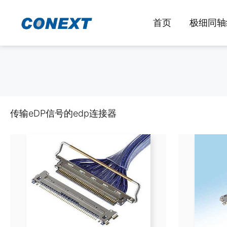
跳
至
首页
极细同轴
内
容
传输eDP信号的edp连接器