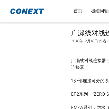
跳
至
首页
极细同轴
内
容
广濑线对线
2018年12月18日
作者
广濑线对线连接器
连接器
1.外部连接可分的
EF2系列：[ZERO 
EM-W系列：防水