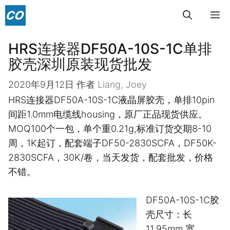
跳
菜
至
内
HRS连接器DF50A-10S-1C单排
单
容
胶壳深圳原装现货批发
2020年9月12日
作者
Liang, Joey
HRS连接器DF50A-10S-1C液晶屏胶壳，单排10pin
间距1.0mm电缆线housing，原厂正品现货供应。
MOQ100个一包，单个重0.21g,标准订货交期8-10
周，1K起订，配套端子DF50-2830SCFA，DF50K-
2830SCFA，30K/卷，当天发货，配套批发，价格
不错。
DF50A-10S-1C胶
壳尺寸：长
11.95mm,宽