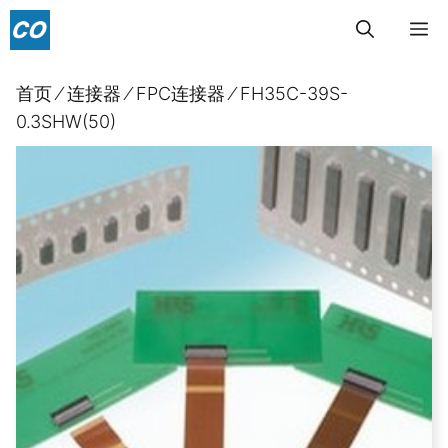
跳
菜
至
内
单
首页
⁄
连接器
⁄
FPC连接器
⁄
FH35C-39S-
容
0.3SHW(50)